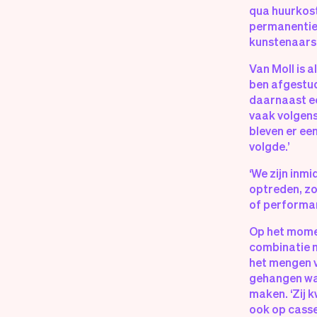
qua huurkost
permanentie. 
kunstenaars 
Van Moll is a
ben afgestud
daarnaast ee
vaak volgens
bleven er ee
volgde.’
‘We zijn inm
optreden, zo
of performan
Op het momen
combinatie m
het mengen v
gehangen waa
maken. ‘Zij 
ook op casse