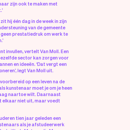
enaar zijn ook te maken met
.’
it hij één dag in de week in zijn
 ondersteuning van de gemeente
ad geen prestatiedruk om werk te
.’
t invullen, vertelt Van Moll. Een
iezelfde sector kan zorgen voor
annen en ideeën. ‘Dat vergt een
neren’, legt Van Moll uit.
 voorbereid op een leven na de
 als kunstenaar moet je om je heen
raag naartoe wilt. Daarnaast
it elkaar niet uit, maar voedt
tuderen tien jaar geleden een
stenaars als je afstudeerwerk