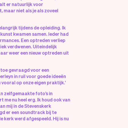
t er natuurlijk voor
 maar niet als je als zoveel
angrijk tijdens de opleiding. Ik
n kunst kwamen samen. Ieder had
ormances. Een optreden verliep
iek verdwenen. Uiteindelijk
waar weer een nieuw optreden uit
n toe gevraagd voor een
rleyn in ruil voor goede ideeën
vooral op onze eigen praktijk.’
an zelfgemaakte foto’s in
t me nu heel erg. Ik houd ook van
an mij in de Stevenskerk
d er een soundtrack bij te
 kerk werd afgespeeld. Hij is nu