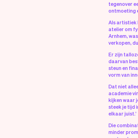
tegenover ee
ontmoeting en 
Als artistiek
atelier om f
Arnhem, was 
verkopen, du
Er zijn tallo
daarvan best
steun en fin
vorm van inne
Dat niet all
academie vin
kijken waar 
steek je tijd
elkaar juist.’
Die combinat
minder promi