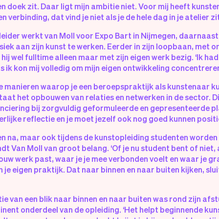
n doek zit. Daar ligt mijn ambitie niet. Voor mij heeft kunst
verbinding, dat vind je niet als je de hele dag in je atelier zit
 leider werkt van Moll voor Expo Bart in Nijmegen, daarnaast z
ysiek aan zijn kunst te werken. Eerder in zijn loopbaan, met
hij wel fulltime alleen maar met zijn eigen werk bezig. ‘Ik h
s ik kon mij volledig om mijn eigen ontwikkeling concentreren
ze manieren waarop je een beroepspraktijk als kunstenaar kun
aat het opbouwen van relaties en netwerken in de sector. D
anciering bij zorgvuldig geformuleerde en gepresenteerde pl
rlijke reflectie en je moet jezelf ook nog goed kunnen positio
een na, maar ook tijdens de kunstopleiding studenten worden
dt Van Moll van groot belang. ‘Of je nu student bent of niet,
jouw werk past, waar je je mee verbonden voelt en waar je g
 in je eigen praktijk. Dat naar binnen en naar buiten kijken, slu
ie van een blik naar binnen en naar buiten was rond zijn afs
nent onderdeel van de opleiding. ‘Het helpt beginnende kun