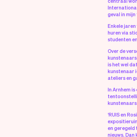
centraal wor
Internationa
geval in mijn
Enkele jaren
huren via st
studenten en
Over de vers
kunstenaarss
is het wel da
kunstenaar i
ateliers en g
In Arnhem is 
tentoonstell
kunstenaars 
‘RUIS en Ros
expositierui
en geregeld t
nieuws. Dan 