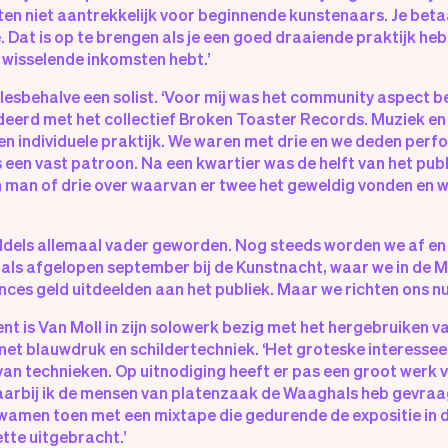
en niet aantrekkelijk voor beginnende kunstenaars. Je betaal
Dat is op te brengen als je een goed draaiende praktijk hebt,
wisselende inkomsten hebt.’
llesbehalve een solist. ‘Voor mij was het community aspect bel
eerd met het collectief Broken Toaster Records. Muziek e
n individuele praktijk. We waren met drie en we deden perf
 een vast patroon. Na een kwartier was de helft van het publ
n man of drie over waarvan er twee het geweldig vonden en 
iddels allemaal vader geworden. Nog steeds worden we af e
als afgelopen september bij de Kunstnacht, waar we in de Me
ces geld uitdeelden aan het publiek. Maar we richten ons nu 
t is Van Moll in zijn solowerk bezig met het hergebruiken v
et blauwdruk en schildertechniek. ‘Het groteske interesseer
an technieken. Op uitnodiging heeft er pas een groot werk v
rbij ik de mensen van platenzaak de Waaghals heb gevraag
kwamen toen met een mixtape die gedurende de expositie in de
tte uitgebracht.’