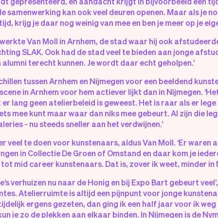
dt gepresenteerd, en aandacht krijgt in bijvoorbeeld een tij
le samenwerking kan ook veel deuren openen. Maar als je nog o
 tijd, krijg je daar nog weinig van mee en ben je meer op je eig
 werkte Van Moll in Arnhem, de stad waar hij ook afstudeerde 
ichting SLAK. Ook had de stad veel te bieden aan jonge afstu
 alumni terecht kunnen. Je wordt daar echt geholpen.’
chillen tussen Arnhem en Nijmegen voor een beeldend kunst
cene in Arnhem voor hem actiever lijkt dan in Nijmegen. ‘He
t er lang geen atelierbeleid is geweest. Het is raar als er lege
ets mee kunt maar waar dan niks mee gebeurt. Al zijn die leg
aleries - nu steeds sneller aan het verdwijnen.’
er veel te doen voor kunstenaars, aldus Van Moll. ‘Er waren a
ingen in Collectie De Groen of Omstand en daar kom je iede
tot mid career kunstenaars. Dat is, zover ik weet, minder in 
ie’s verhuizen nu naar de Honig en bij Expo Bart gebeurt veel
mtes. Atelierruimte is altijd een pijnpunt voor jonge kunsten
ijdelijk ergens gezeten, dan ging ik een half jaar voor ik w
kun je zo de plekken aan elkaar binden. In Nijmegen is de 