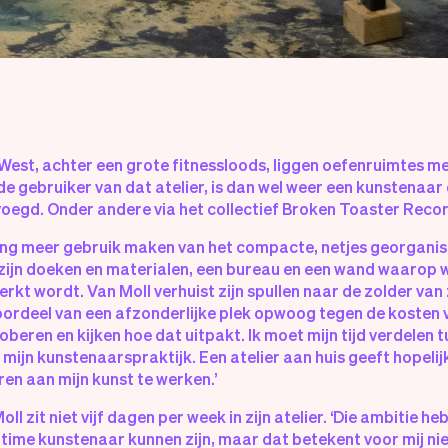
West, achter een grote fitnessloods, liggen oefenruimtes met
de gebruiker van dat atelier, is dan wel weer een kunstenaar 
oegd. Onder andere via het collectief Broken Toaster Recor
 lang meer gebruik maken van het compacte, netjes georgani
zijn doeken en materialen, een bureau en een wand waarop w
rkt wordt. Van Moll verhuist zijn spullen naar de zolder van
oordeel van een afzonderlijke plek opwoog tegen de kosten va
oberen en kijken hoe dat uitpakt. Ik moet mijn tijd verdelen t
 mijn kunstenaarspraktijk. Een atelier aan huis geeft hopeli
ren aan mijn kunst te werken.’
l zit niet vijf dagen per week in zijn atelier. ‘Die ambitie heb 
lltime kunstenaar kunnen zijn, maar dat betekent voor mij nie