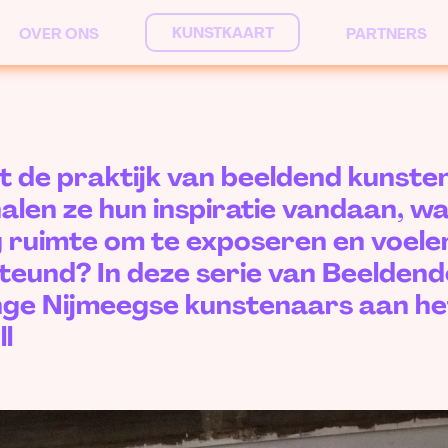
KUNSTKAART
OVER ONS
PARTNERS
t de praktijk van beeldend kunste
len ze hun inspiratie vandaan, wa
 ruimte om te exposeren en voele
teund? In deze serie van Beelden
onge Nijmeegse kunstenaars aan he
l