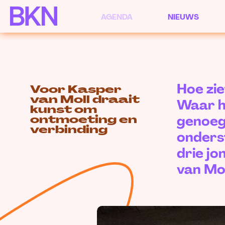
AGENDA
NIEUWS
Hoe zie
Voor Kasper
van Moll draait
Waar ha
kunst om
genoeg
ontmoeting en
verbinding
onders
drie j
van Mol