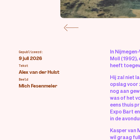
In Nijmegen-
Gepubliceerd:
Moll (1992), 
9 juli 2026
heeft toegev
Tekst
Alex van der Hulst
Hij zal niet
Beeld
opslag voor 
Mich Fesenmeier
nog aan gewe
was of het v
eens thuis pr
Expo Bart en
in de avondu
Kasper van Mol
wil graag fu