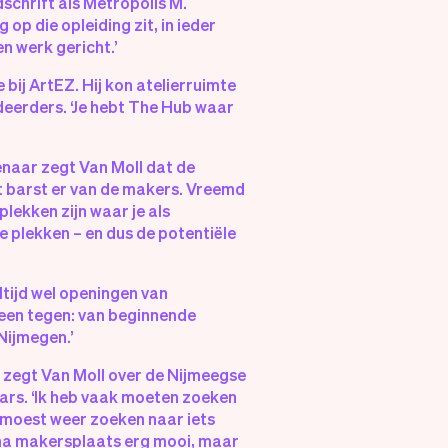
dschrift als Metropolis M.
p die opleiding zit, in ieder
en werk gericht.’
bij ArtEZ. Hij kon atelierruimte
deerders. ‘Je hebt The Hub waar
enaar zegt Van Moll dat de
t barst er van de makers. Vreemd
 plekken zijn waar je als
e plekken – en dus de potentiële
ltijd wel openingen van
reen tegen: van beginnende
Nijmegen.’
’, zegt Van Moll over de Nijmeegse
aars. ‘Ik heb vaak moeten zoeken
eg moest weer zoeken naar iets
Nyma makersplaats erg mooi, maar