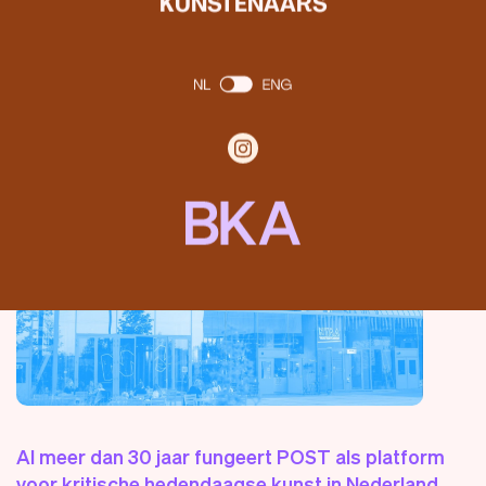
KUNSTENAARS
Al meer dan 30 jaar fungeert POST als platform
voor kritische hedendaagse kunst in Nederland.